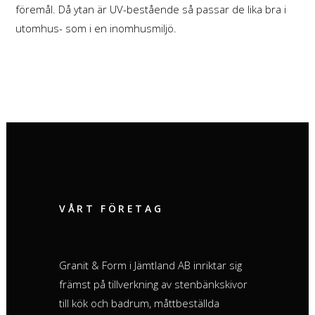
föremål. Då ytan är UV-bestående så passar de lika bra i
utomhus- som i en inomhusmiljö.
VÅRT FÖRETAG
Granit & Form i Jämtland AB inriktar sig
främst på tillverkning av stenbänkskivor
till kök och badrum, måttbeställda